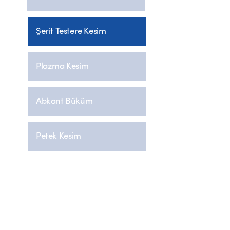
Şerit Testere Kesim
Plazma Kesim
Abkant Büküm
Petek Kesim