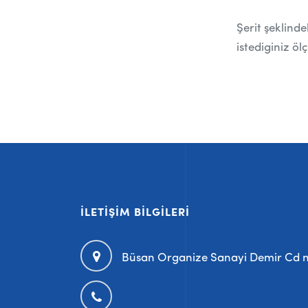
Şerit şeklind
istediginiz ö
İLETIŞIM BILGILERI
Büsan Organize Sanayi Demir Cd n