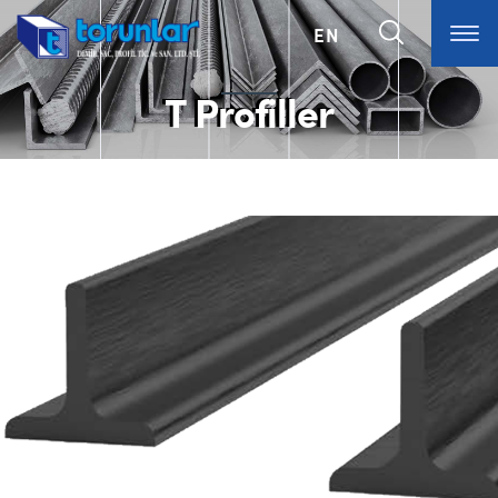
EN
T Profiller