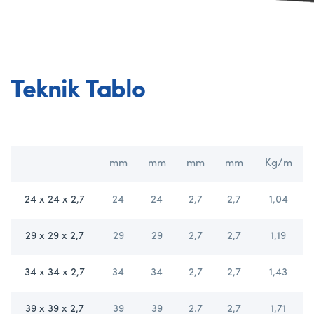
Teknik Tablo
mm
mm
mm
mm
Kg/m
24 x 24 x 2,7
24
24
2,7
2,7
1,04
29 x 29 x 2,7
29
29
2,7
2,7
1,19
34 x 34 x 2,7
34
34
2,7
2,7
1,43
39 x 39 x 2,7
39
39
2.7
2,7
1,71