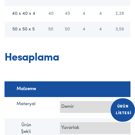
40 x 40 x 4
40
40
4
4
2,28
50 x 50 x 5
50
50
4
4
3,59
Hesaplama
Malzeme
Materyal
ÜRÜN
LISTESI
Ürün
Şekli